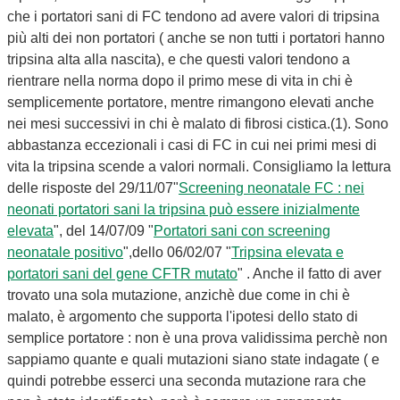
che i portatori sani di FC tendono ad avere valori di tripsina
più alti dei non portatori ( anche se non tutti i portatori hanno
tripsina alta alla nascita), e che questi valori tendono a
rientrare nella norma dopo il primo mese di vita in chi è
semplicemente portatore, mentre rimangono elevati anche
nei mesi successivi in chi è malato di fibrosi cistica.(1). Sono
abbastanza eccezionali i casi di FC in cui nei primi mesi di
vita la tripsina scende a valori normali. Consigliamo la lettura
delle risposte del 29/11/07"
Screening neonatale FC : nei
neonati portatori sani la tripsina può essere inizialmente
elevata
", del 14/07/09 "
Portatori sani con screening
neonatale positivo
",dello 06/02/07 "
Tripsina elevata e
portatori sani del gene CFTR mutato
" . Anche il fatto di aver
trovato una sola mutazione, anzichè due come in chi è
malato, è argomento che supporta l'ipotesi dello stato di
semplice portatore : non è una prova validissima perchè non
sappiamo quante e quali mutazioni siano state indagate ( e
quindi potrebbe esserci una seconda mutazione rara che