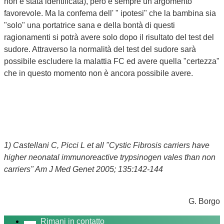
non è stata identificata), però è sempre un argomento
favorevole. Ma la confema dell' " ipotesi" che la bambina sia
"solo" una portatrice sana e della bontà di questi
ragionamenti si potrà avere solo dopo il risultato del test del
sudore. Attraverso la normalità del test del sudore sarà
possibile escludere la malattia FC ed avere quella "certezza"
che in questo momento non è ancora possibile avere.
1) Castellani C, Picci L et all "Cystic Fibrosis carriers have
higher neonatal immunoreactive trypsinogen vales than non
carriers" Am J Med Genet 2005; 135:142-144
G. Borgo
Rimani in contatto