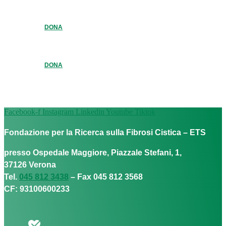
DONA
DONA
Facebook-f
Instagram
Linkedin
Youtube
Tiktok
Fondazione per la Ricerca sulla Fibrosi Cistica – ETS
presso Ospedale Maggiore, Piazzale Stefani, 1,
37126 Verona
Tel.
045 812 3438
– Fax 045 812 3568
CF: 93100600233