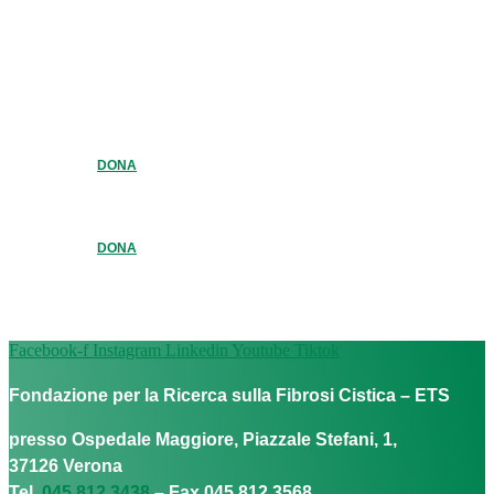
DONA
DONA
Facebook-f
Instagram
Linkedin
Youtube
Tiktok
Fondazione per la Ricerca sulla Fibrosi Cistica – ETS
presso Ospedale Maggiore, Piazzale Stefani, 1,
37126 Verona
Tel.
045 812 3438
– Fax 045 812 3568