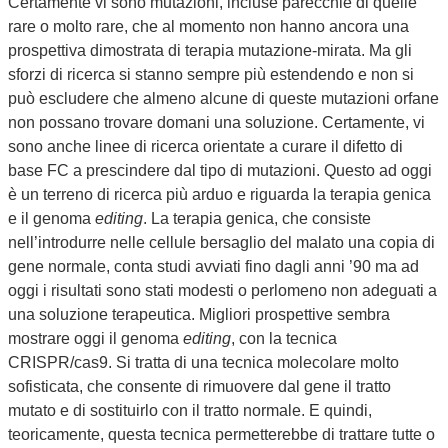
Certamente vi sono mutazioni, incluse parecchie di quelle
rare o molto rare, che al momento non hanno ancora una
prospettiva dimostrata di terapia mutazione-mirata. Ma gli
sforzi di ricerca si stanno sempre più estendendo e non si
può escludere che almeno alcune di queste mutazioni orfane
non possano trovare domani una soluzione. Certamente, vi
sono anche linee di ricerca orientate a curare il difetto di
base FC a prescindere dal tipo di mutazioni. Questo ad oggi
è un terreno di ricerca più arduo e riguarda la terapia genica
e il genoma
editing
. La terapia genica, che consiste
nell’introdurre nelle cellule bersaglio del malato una copia di
gene normale, conta studi avviati fino dagli anni ’90 ma ad
oggi i risultati sono stati modesti o perlomeno non adeguati a
una soluzione terapeutica. Migliori prospettive sembra
mostrare oggi il genoma
editing
, con la tecnica
CRISPR/cas9. Si tratta di una tecnica molecolare molto
sofisticata, che consente di rimuovere dal gene il tratto
mutato e di sostituirlo con il tratto normale. E quindi,
teoricamente, questa tecnica permetterebbe di trattare tutte o