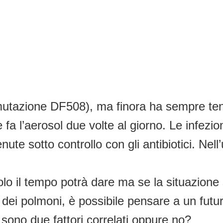
tazione DF508), ma finora ha sempre tenut
 fa l’aerosol due volte al giorno. Le infezi
enute sotto controllo con gli antibiotici. Nel
olo il tempo potrà dare ma se la situazion
 dei polmoni, è possibile pensare a un futur
 sono due fattori correlati oppure no?