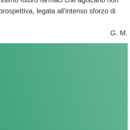
rospettiva, legata all’intenso sforzo di
G. M.