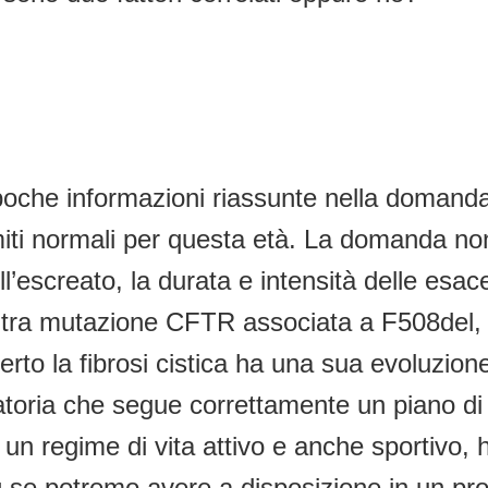
poche informazioni riassunte nella domanda,
ti normali per questa età. La domanda non f
ll’escreato, la durata e intensità delle esac
 altra mutazione CFTR associata a F508del, 
certo la fibrosi cistica ha una sua evoluzi
toria che segue correttamente un piano di c
 un regime di vita attivo e anche sportivo,
più se potremo avere a disposizione in un p