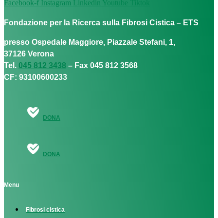
Facebook-f
Instagram
Linkedin
Youtube
Tiktok
Fondazione per la Ricerca sulla Fibrosi Cistica – ETS
presso Ospedale Maggiore, Piazzale Stefani, 1,
37126 Verona
Tel.
045 812 3438
– Fax 045 812 3568
CF: 93100600233
DONA
DONA
Menu
Fibrosi cistica