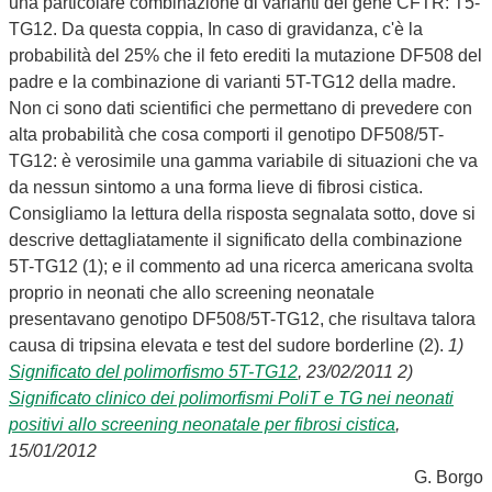
una particolare combinazione di varianti del gene CFTR: T5-
TG12. Da questa coppia, In caso di gravidanza, c'è la
probabilità del 25% che il feto erediti la mutazione DF508 del
padre e la combinazione di varianti 5T-TG12 della madre.
Non ci sono dati scientifici che permettano di prevedere con
alta probabilità che cosa comporti il genotipo DF508/5T-
TG12: è verosimile una gamma variabile di situazioni che va
da nessun sintomo a una forma lieve di fibrosi cistica.
Consigliamo la lettura della risposta segnalata sotto, dove si
descrive dettagliatamente il significato della combinazione
5T-TG12 (1); e il commento ad una ricerca americana svolta
proprio in neonati che allo screening neonatale
presentavano genotipo DF508/5T-TG12, che risultava talora
causa di tripsina elevata e test del sudore borderline (2).
1)
Significato del polimorfismo 5T-TG12
, 23/02/2011
2)
Significato clinico dei polimorfismi PoliT e TG nei neonati
positivi allo screening neonatale per fibrosi cistica
,
15/01/2012
G. Borgo