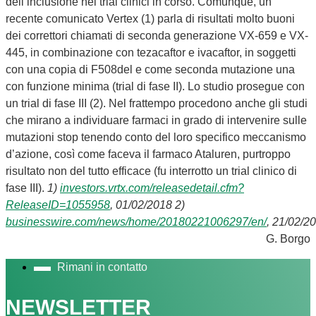
dell’inclusione nei trial clinici in corso. Comunque, un
recente comunicato Vertex (1) parla di risultati molto buoni
dei correttori chiamati di seconda generazione VX-659 e VX-
445, in combinazione con tezacaftor e ivacaftor, in soggetti
con una copia di F508del e come seconda mutazione una
con funzione minima (trial di fase II). Lo studio prosegue con
un trial di fase III (2). Nel frattempo procedono anche gli studi
che mirano a individuare farmaci in grado di intervenire sulle
mutazioni stop tenendo conto del loro specifico meccanismo
d’azione, così come faceva il farmaco Ataluren, purtroppo
risultato non del tutto efficace (fu interrotto un trial clinico di
fase III).
1)
investors.vrtx.com/releasedetail.cfm?
ReleaseID=1055958
, 01/02/2018
2)
businesswire.com/news/home/20180221006297/en/
, 21/02/2
G. Borgo
Rimani in contatto
NEWSLETTER