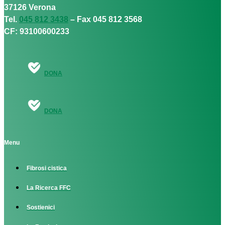
37126 Verona
Tel.
045 812 3438
– Fax 045 812 3568
CF: 93100600233
DONA
DONA
Menu
Fibrosi cistica
La Ricerca FFC
Sostienici