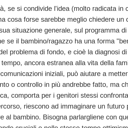
à, se si condivide l'idea (molto radicata in 
 prima cosa forse sarebbe meglio chiedere un 
a situazione generale, sul programma di cu
se il bambino/ragazzo ha una forma "benign
el problema di fondo, e cioè la diagnosi di f
 tempo, ancora estranea alla vita della fam
comunicazioni iniziali, può aiutare a mette
to o controllo in più andrebbe fatto, ma 
ica, comporta per i genitori stessi confront
percorso, riescono ad immaginare un futuro 
are al bambino. Bisogna parlargliene con qu
mande cruciali e nello stesso tempo ottimis