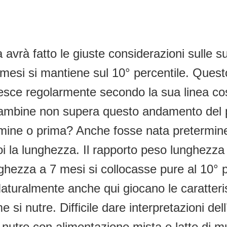
vrà fatto le giuste considerazioni sulle sue
7 mesi si mantiene sul 10° percentile. Que
sce regolarmente secondo la sua linea costi
 le bambine non supera questo andamento de
rmine o prima? Anche fosse nata pretermine
la lunghezza. Il rapporto peso lunghezza è
nghezza a 7 mesi si collocasse pure al 10° 
uralmente anche qui giocano le caratteristi
 nutre. Difficile dare interpretazioni dell’
utre con alimentazione mista e latte di muc