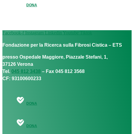
DONA
Facebook-f
Instagram
Linkedin
Youtube
Tiktok
Fondazione per la Ricerca sulla Fibrosi Cistica – ETS
presso Ospedale Maggiore, Piazzale Stefani, 1,
37126 Verona
Tel.
045 812 3438
– Fax 045 812 3568
CF: 93100600233
DONA
DONA