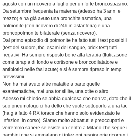
agosto con un ricovero a luglio per un forte broncospasmo.
Da settembre frequenta la materna (adesso ha 3 anni e
mezzo) e ha già avuto una bronchite asmatica, una
polmonite (con ricovero di 24h in astanteria) e una
broncopolmonite bilaterale (senza ricovero).
Dal primo episodio di polmonite ha fatto tutti i test possibili
(test del sudore, tbc, esami del sangue, prick test) tutti
negativi. Ha sempre risposto bene alla terapia (fluticasone
come terapia di fondo e cortisone e broncodilatatore e
antibiotici nelle fasi acute) e si è sempre ripreso in tempi
brevissimi.
Non ha mai avuto altre malattie a parte quelle
esantematiche, mai una tonsillite, una otite o altro.
Adesso mi chiedo se abbia qualcosa che non va, dato che il
suo pneumologo ci ha detto che vuole sottoporlo a una tac
(ha già fatto 4 RX torace che hanno solo evidenziato le
infezioni in corso). Siamo molto abbattuti e preoccupati e
vorremmo sapere se esiste un centro a Milano che segue i
bambini che si ammalano di infezioni respiratorie ricorrenti,