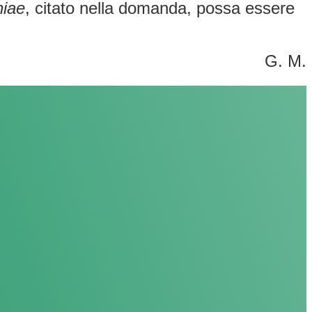
niae
, citato nella domanda, possa essere
G. M.