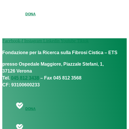
DONA
Facebook-f
Instagram
Linkedin
Youtube
Tiktok
Fondazione per la Ricerca sulla Fibrosi Cistica – ETS
presso Ospedale Maggiore, Piazzale Stefani, 1,
37126 Verona
Tel.
045 812 3438
– Fax 045 812 3568
CF: 93100600233
DONA