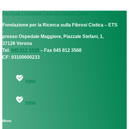
Facebook-f
Instagram
Linkedin
Youtube
Tiktok
Fondazione per la Ricerca sulla Fibrosi Cistica – ETS
presso Ospedale Maggiore, Piazzale Stefani, 1,
37126 Verona
Tel.
045 812 3438
– Fax 045 812 3568
CF: 93100600233
DONA
DONA
Menu