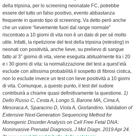
della tripsina, per lo screening neonatale FC, potrebbe
essere del tutto un falso positivo, evento abbastanza
frequente in questo tipo di screening. Va detto però anche
che un valore “lievemente fuori dal
range
normale”
riscontrato a 10 giorni di vita non è un dato di per sé molto
utile. Infatti, la ripetizione del test della tripsina (
retesting
) in
neonati con positività, anche lieve, su prelievo di sangue
fatto al 3° giorno di vita, viene eseguita abitualmente tra i 20
e i 30 giorni di vita: la normalizzazione del test a quest’età
esclude con altissima probabilità il sospetto di fibrosi cistica,
non lo esclude invece un test con lieve positività a 10 giorni
di vita. Comunque, a questo punto, il test del sudore
contribuirà a chiarire quasi definitivamente la questione.
1)
Dello Russo C, Cesta A, Longo S, Barone MA, Cima A,
Mesoraca A, Sparacino D, Viola A, Giorlandino. Validation of
Extensive Next-Generation Sequencing Method for
Monogenic Disorder Analysis on Cell Free Fetal DNA:
Noninvasive Prenatal Diagnosis. J Mol Diagn. 2019 Apr 24.