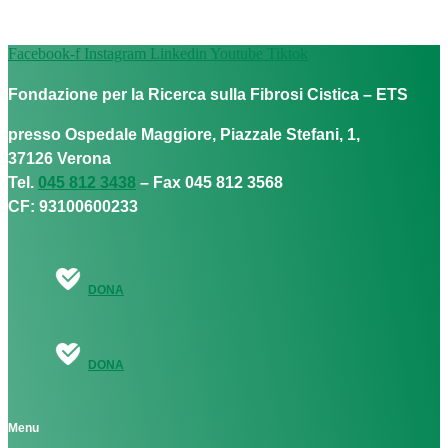
Facebook-f
Instagram
Linkedin
Youtube
Tiktok
Fondazione per la Ricerca sulla Fibrosi Cistica – ETS
presso Ospedale Maggiore, Piazzale Stefani, 1,
37126 Verona
Tel.
045 812 3438
– Fax 045 812 3568
CF: 93100600233
DONA
DONA
Menu