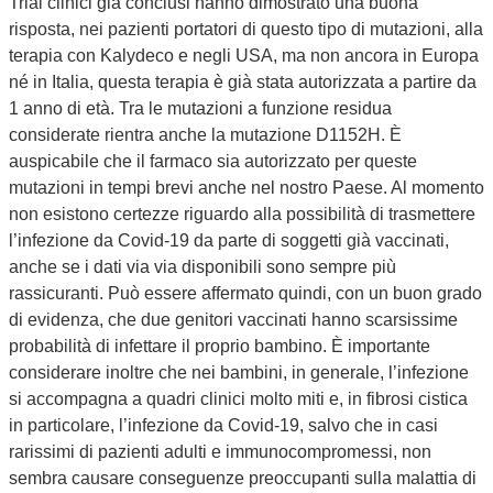
Trial clinici già conclusi hanno dimostrato una buona
risposta, nei pazienti portatori di questo tipo di mutazioni, alla
terapia con Kalydeco e negli USA, ma non ancora in Europa
né in Italia, questa terapia è già stata autorizzata a partire da
1 anno di età. Tra le mutazioni a funzione residua
considerate rientra anche la mutazione D1152H. È
auspicabile che il farmaco sia autorizzato per queste
mutazioni in tempi brevi anche nel nostro Paese. Al momento
non esistono certezze riguardo alla possibilità di trasmettere
l’infezione da Covid-19 da parte di soggetti già vaccinati,
anche se i dati via via disponibili sono sempre più
rassicuranti. Può essere affermato quindi, con un buon grado
di evidenza, che due genitori vaccinati hanno scarsissime
probabilità di infettare il proprio bambino. È importante
considerare inoltre che nei bambini, in generale, l’infezione
si accompagna a quadri clinici molto miti e, in fibrosi cistica
in particolare, l’infezione da Covid-19, salvo che in casi
rarissimi di pazienti adulti e immunocompromessi, non
sembra causare conseguenze preoccupanti sulla malattia di