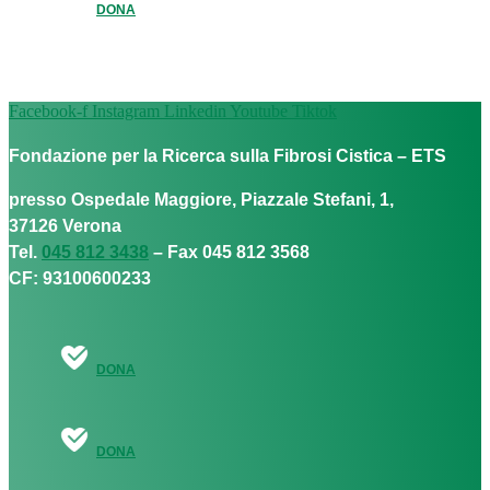
DONA
Facebook-f
Instagram
Linkedin
Youtube
Tiktok
Fondazione per la Ricerca sulla Fibrosi Cistica – ETS
presso Ospedale Maggiore, Piazzale Stefani, 1,
37126 Verona
Tel.
045 812 3438
– Fax 045 812 3568
CF: 93100600233
DONA
DONA