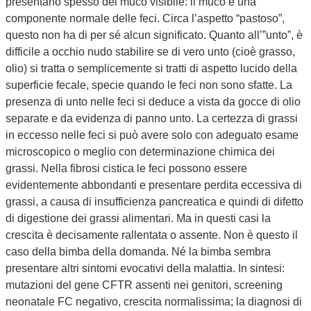
presentano spesso del muco visibile: il muco è una
componente normale delle feci. Circa l’aspetto “pastoso”,
questo non ha di per sé alcun significato. Quanto all’”unto”, è
difficile a occhio nudo stabilire se di vero unto (cioè grasso,
olio) si tratta o semplicemente si tratti di aspetto lucido della
superficie fecale, specie quando le feci non sono sfatte. La
presenza di unto nelle feci si deduce a vista da gocce di olio
separate e da evidenza di panno unto. La certezza di grassi
in eccesso nelle feci si può avere solo con adeguato esame
microscopico o meglio con determinazione chimica dei
grassi. Nella fibrosi cistica le feci possono essere
evidentemente abbondanti e presentare perdita eccessiva di
grassi, a causa di insufficienza pancreatica e quindi di difetto
di digestione dei grassi alimentari. Ma in questi casi la
crescita è decisamente rallentata o assente. Non è questo il
caso della bimba della domanda. Né la bimba sembra
presentare altri sintomi evocativi della malattia. In sintesi:
mutazioni del gene CFTR assenti nei genitori, screening
neonatale FC negativo, crescita normalissima; la diagnosi di