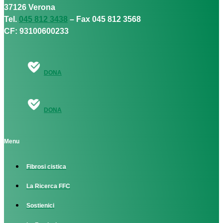
37126 Verona
Tel.
045 812 3438
– Fax 045 812 3568
CF: 93100600233
DONA
DONA
Menu
Fibrosi cistica
La Ricerca FFC
Sostienici