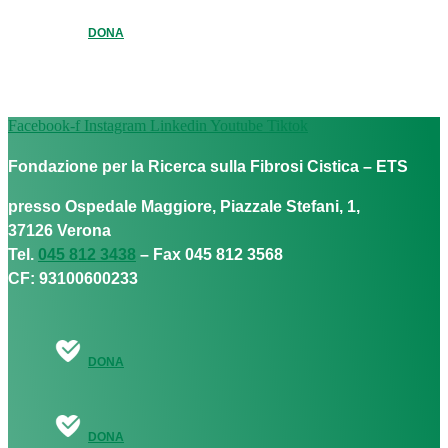
DONA
Facebook-f
Instagram
Linkedin
Youtube
Tiktok
Fondazione per la Ricerca sulla Fibrosi Cistica – ETS
presso Ospedale Maggiore, Piazzale Stefani, 1,
37126 Verona
Tel.
045 812 3438
– Fax 045 812 3568
CF: 93100600233
DONA
DONA