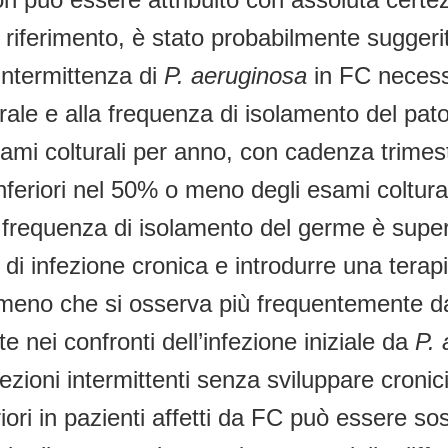
tto riferimento, è stato probabilmente sugger
 intermittenza di
P. aeruginosa
in FC necessi
ale e alla frequenza di isolamento del patog
mi colturali per anno, con cadenza trimestr
nferiori nel 50% o meno degli esami coltural
 frequenza di isolamento del germe è superi
e di infezione cronica e introdurre una tera
eno che si osserva più frequentemente da 
 nei confronti dell’infezione iniziale da
P. 
zioni intermittenti senza sviluppare cronici
eriori in pazienti affetti da FC può essere