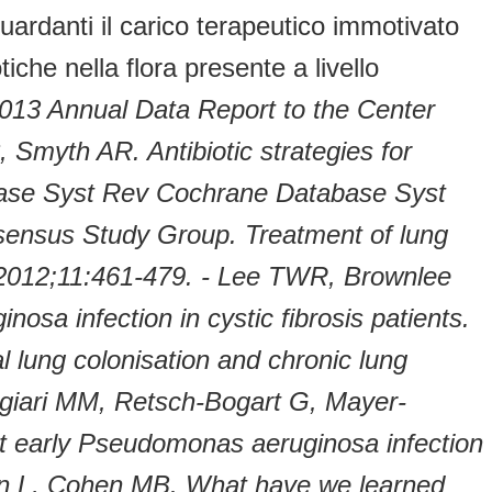
uardanti il carico terapeutico immotivato
tiche nella flora presente a livello
 2013 Annual Data Report to the Center
Smyth AR. Antibiotic strategies for
abase Syst Rev Cochrane Database Syst
sensus Study Group. Treatment of lung
. 2012;11:461-479.
- Lee TWR, Brownlee
sa infection in cystic fibrosis patients.
al lung colonisation and chronic lung
ggiari MM, Retsch-Bogart G, Mayer-
at early Pseudomonas aeruginosa infection
n L, Cohen MB. What have we learned