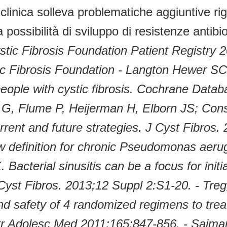
clinica solleva problematiche aggiuntive rig
a possibilità di sviluppo di resistenze antibio
stic Fibrosis Foundation Patient Registry
c Fibrosis Foundation
- Langton Hewer SC, 
eople with cystic fibrosis. Cochrane Dat
g G, Flume P, Heijerman H, Elborn JS; Con
 current and future strategies. J Cyst Fibros
definition for chronic Pseudomonas aerugino
 Bacterial sinusitis can be a focus for initi
 J Cyst Fibros. 2013;12 Suppl 2:S1-20.
- Tre
and safety of 4 randomized regimens to tre
iatr Adolesc Med 2011;165:847-856.
- Saima