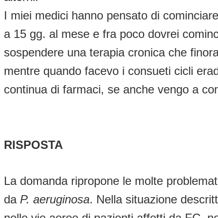
I miei medici hanno pensato di cominciare 
a 15 gg. al mese e fra poco dovrei cominci
sospendere una terapia cronica che finora
mentre quando facevo i consueti cicli era
continua di farmaci, se anche vengo a con
RISPOSTA
La domanda ripropone le molte problematich
da
P. aeruginosa
. Nella situazione descrit
nelle vie aeree di pazienti affetti da FC, 