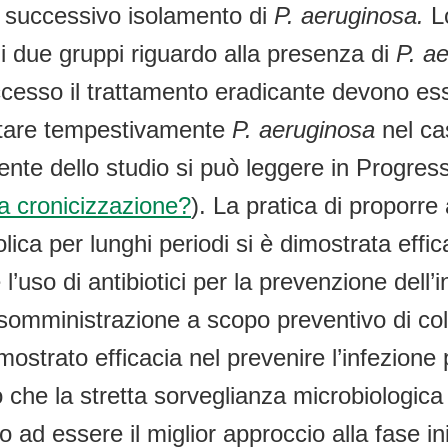
di successivo isolamento di
P. aeruginosa.
L
a i due gruppi riguardo alla presenza di
P. a
uccesso il trattamento eradicante devono es
ettare tempestivamente
P. aeruginosa
nel ca
iente dello studio si può leggere in Progres
 cronicizzazione?
). La pratica di proporre
olica per lunghi periodi si è dimostrata effi
l’uso di antibiotici per la prevenzione dell’
 somministrazione a scopo preventivo di coli
mostrato efficacia nel prevenire l’infezion
che la stretta sorveglianza microbiologica
ad essere il miglior approccio alla fase iniz