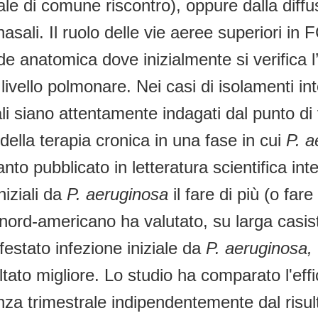
 di comune riscontro), oppure dalla diffus
nasali. Il ruolo delle vie aeree superiori in
e anatomica dove inizialmente si verifica l
ivello polmonare. Nei casi di isolamenti int
sali siano attentamente indagati dal punto d
della terapia cronica in una fase in cui
P. a
to pubblicato in letteratura scientifica int
iziali da
P. aeruginosa
il fare di più (o far
rd-americano ha valutato, su larga casistic
festato infezione iniziale da
P. aeruginosa,
tato migliore. Lo studio ha comparato l'effic
denza trimestrale indipendentemente dal risult