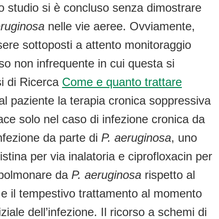
o studio si è concluso senza dimostrare
eruginosa
nelle vie aeree. Ovviamente,
sere sottoposti a attento monitoraggio
so non infrequente in cui questa si
si di Ricerca
Come e quanto trattare
 al paziente la terapia cronica soppressiva
cace solo nel caso di infezione cronica da
infezione da parte di
P. aeruginosa
, uno
stina per via inalatoria e ciprofloxacin per
e polmonare da
P. aeruginosa
rispetto al
 e il tempestivo trattamento al momento
iale dell’infezione. Il ricorso a schemi di