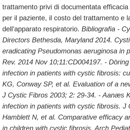
trattamento privi di documentata efficacia 
per il paziente, il costo del trattamento e l
dell’apparato respiratorio.
Bibliografia
- Cy
Directors
Bethesda, Maryland 2014. Cysti
eradicating Pseudomonas aeruginosa in p
Rev. 2014 Nov 10;11:CD004197.
- Dörin
infection in patients with cystic fibrosis:
KG, Conway SP, et al. Evaluation of a new 
J Cystic Fibros 2003; 2: 29-34.
- Aanæs K.
infection in patients with cystic fibrosis.
Hamblett N, et al. Comparative efficacy 
in children with cystic fibrosis. Arch Ped