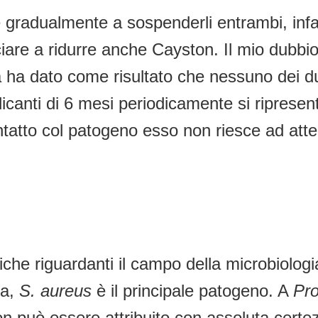
gradualmente a sospenderli entrambi, infatti
are a ridurre anche Cayston. Il mio dubbio
 ha dato come risultato che nessuno dei du
dicanti di 6 mesi periodicamente si riprese
tatto col patogeno esso non riesce ad atte
e riguardanti il campo della microbiologia F
ta,
S. aureus
è il principale patogeno. A
Pro
non può essere attribuito con assoluta certez