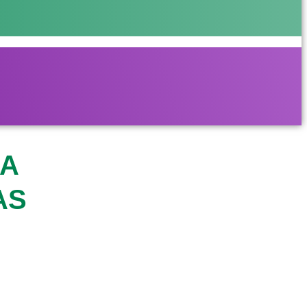
CA
AS