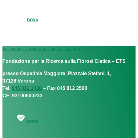
DONA
Facebook-f
Instagram
Linkedin
Youtube
Tiktok
Fondazione per la Ricerca sulla Fibrosi Cistica – ETS
presso Ospedale Maggiore, Piazzale Stefani, 1,
37126 Verona
Tel.
045 812 3438
– Fax 045 812 3568
CF: 93100600233
DONA