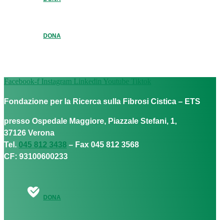
DONA
Facebook-f
Instagram
Linkedin
Youtube
Tiktok
Fondazione per la Ricerca sulla Fibrosi Cistica – ETS
presso Ospedale Maggiore, Piazzale Stefani, 1,
37126 Verona
Tel.
045 812 3438
– Fax 045 812 3568
CF: 93100600233
DONA