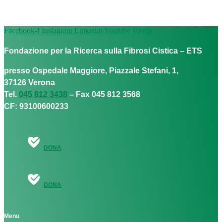
Facebook-f
Instagram
Linkedin
Youtube
Tiktok
Fondazione per la Ricerca sulla Fibrosi Cistica – ETS
presso Ospedale Maggiore, Piazzale Stefani, 1,
37126 Verona
Tel.
045 812 3438
– Fax 045 812 3568
CF: 93100600233
DONA
DONA
Menu