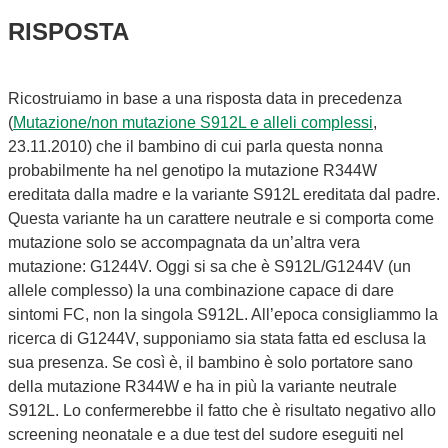
RISPOSTA
Ricostruiamo in base a una risposta data in precedenza
(
Mutazione/non mutazione S912L e alleli complessi
,
23.11.2010) che il bambino di cui parla questa nonna
probabilmente ha nel genotipo la mutazione R344W
ereditata dalla madre e la variante S912L ereditata dal padre.
Questa variante ha un carattere neutrale e si comporta come
mutazione solo se accompagnata da un’altra vera
mutazione: G1244V. Oggi si sa che è S912L/G1244V (un
allele complesso) la una combinazione capace di dare
sintomi FC, non la singola S912L. All’epoca consigliammo la
ricerca di G1244V, supponiamo sia stata fatta ed esclusa la
sua presenza. Se così è, il bambino è solo portatore sano
della mutazione R344W e ha in più la variante neutrale
S912L. Lo confermerebbe il fatto che è risultato negativo allo
screening neonatale e a due test del sudore eseguiti nel