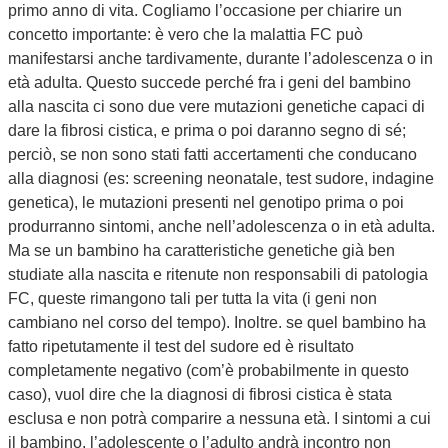
primo anno di vita. Cogliamo l’occasione per chiarire un
concetto importante: è vero che la malattia FC può
manifestarsi anche tardivamente, durante l’adolescenza o in
età adulta. Questo succede perché fra i geni del bambino
alla nascita ci sono due vere mutazioni genetiche capaci di
dare la fibrosi cistica, e prima o poi daranno segno di sé;
perciò, se non sono stati fatti accertamenti che conducano
alla diagnosi (es: screening neonatale, test sudore, indagine
genetica), le mutazioni presenti nel genotipo prima o poi
produrranno sintomi, anche nell’adolescenza o in età adulta.
Ma se un bambino ha caratteristiche genetiche già ben
studiate alla nascita e ritenute non responsabili di patologia
FC, queste rimangono tali per tutta la vita (i geni non
cambiano nel corso del tempo). Inoltre. se quel bambino ha
fatto ripetutamente il test del sudore ed è risultato
completamente negativo (com’è probabilmente in questo
caso), vuol dire che la diagnosi di fibrosi cistica è stata
esclusa e non potrà comparire a nessuna età. I sintomi a cui
il bambino, l’adolescente o l’adulto andrà incontro non