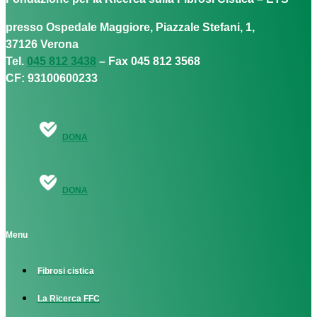
presso Ospedale Maggiore, Piazzale Stefani, 1,
37126 Verona
Tel.
045 812 3438
– Fax 045 812 3568
CF: 93100600233
DONA
DONA
Menu
Fibrosi cistica
La Ricerca FFC