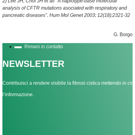
2) Lee JH, Choi JH et all "A haplotype-base molecular
analysis of CFTR mutations asociated with respiratory and
pancreatic diseases". Hum Mol Genet 2003; 12(18):2321-32
G. Borgo
Rimani in contatto
NEWSLETTER
Contribuisci a rendere visibile la fibrosi cistica mettendo in cir
l’informazione.