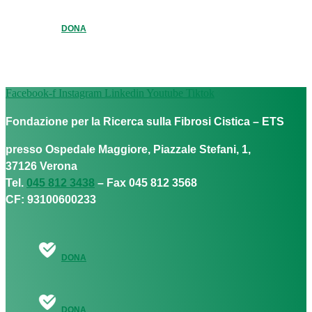
DONA
Facebook-f
Instagram
Linkedin
Youtube
Tiktok
Fondazione per la Ricerca sulla Fibrosi Cistica – ETS
presso Ospedale Maggiore, Piazzale Stefani, 1,
37126 Verona
Tel.
045 812 3438
– Fax 045 812 3568
CF: 93100600233
DONA
DONA