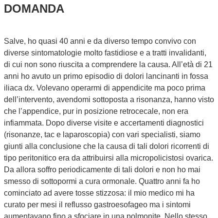
DOMANDA
Salve, ho quasi 40 anni e da diverso tempo convivo con
diverse sintomatologie molto fastidiose e a tratti invalidanti,
di cui non sono riuscita a comprendere la causa. All’età di 21
anni ho avuto un primo episodio di dolori lancinanti in fossa
iliaca dx. Volevano operarmi di appendicite ma poco prima
dell’intervento, avendomi sottoposta a risonanza, hanno visto
che l’appendice, pur in posizione retrocecale, non era
infiammata. Dopo diverse visite e accertamenti diagnostici
(risonanze, tac e laparoscopia) con vari specialisti, siamo
giunti alla conclusione che la causa di tali dolori ricorrenti di
tipo peritonitico era da attribuirsi alla micropolicistosi ovarica.
Da allora soffro periodicamente di tali dolori e non ho mai
smesso di sottopormi a cura ormonale. Quattro anni fa ho
cominciato ad avere tosse stizzosa: il mio medico mi ha
curato per mesi il reflusso gastroesofageo ma i sintomi
aumentavano fino a sfociare in una polmonite. Nello stesso