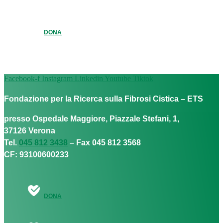
DONA
Facebook-f
Instagram
Linkedin
Youtube
Tiktok
Fondazione per la Ricerca sulla Fibrosi Cistica – ETS
presso Ospedale Maggiore, Piazzale Stefani, 1,
37126 Verona
Tel.
045 812 3438
– Fax 045 812 3568
CF: 93100600233
DONA