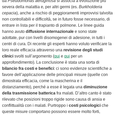
da
Pseudomonas aeruginosa
si associa a evoluzione più
severa della malattia e, per altri germi (es.
Burkholderia
cepacia
), anche a rischio di peggioramenti improvvisi talvolta
non controllabili e difficoltà, se in futuro fosse necessario, di
entrare in lista per il trapianto di polmone. Le linee guida
hanno avuto
diffusione internazionale
e sono state
adottate, pur con livelli disomogenei di adesione, in tutti i
centri di cura. Di recente gli esperti hanno voluto verificare la
loro reale efficacia attraverso una
revisione degli studi
clinici
svolti sull’argomento (
qui
e
qui
per un
approfondimento). La conclusione è stata una sorta di
bilancio fra costi e benefici
: ci sono evidenze scientifiche a
favore dell’applicazione delle principali misure (quelle con
dimostrata efficacia, come la mascherina e il
distanziamento), perché a esse è legata una
diminuzione
della trasmissione batterica
fra malati. D’altro canto è stato
rilevato che posizioni troppo rigide sono causa di ansia e
conflittualità con i malati. Purtroppo i
costi psicologici
che
queste misure comportano possono essere molto forti,