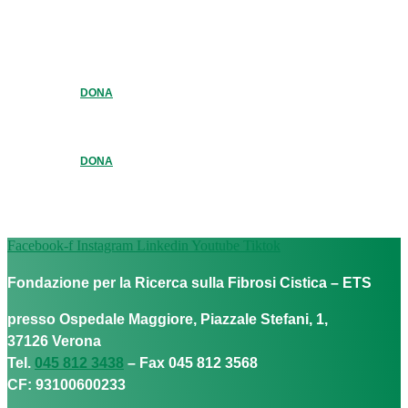
DONA
DONA
Facebook-f
Instagram
Linkedin
Youtube
Tiktok
Fondazione per la Ricerca sulla Fibrosi Cistica – ETS
presso Ospedale Maggiore, Piazzale Stefani, 1,
37126 Verona
Tel.
045 812 3438
– Fax 045 812 3568
CF: 93100600233