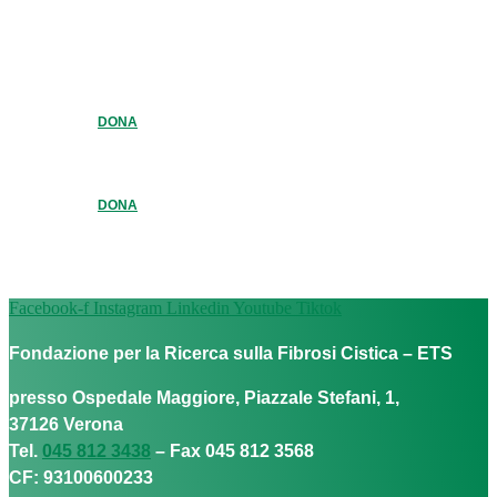
DONA
DONA
Facebook-f
Instagram
Linkedin
Youtube
Tiktok
Fondazione per la Ricerca sulla Fibrosi Cistica – ETS
presso Ospedale Maggiore, Piazzale Stefani, 1,
37126 Verona
Tel.
045 812 3438
– Fax 045 812 3568
CF: 93100600233