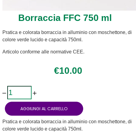
Borraccia FFC 750 ml
Pratica e colorata borraccia in alluminio con moschettone, di
colore verde lucido e capacità 750ml.
Articolo conforme alle normative CEE.
€
10.00
Borraccia
FFC
750
ml
AGGIUNGI AL CARRELLO
quantità
Pratica e colorata borraccia in alluminio con moschettone, di
colore verde lucido e capacità 750ml.