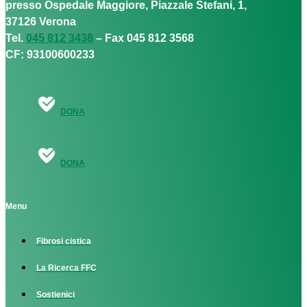
presso Ospedale Maggiore, Piazzale Stefani, 1,
37126 Verona
Tel.
045 812 3438
– Fax 045 812 3568
CF: 93100600233
DONA
DONA
Menu
Fibrosi cistica
La Ricerca FFC
Sostienici