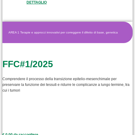
DETTAGLIO
AREA 1 Terapie e approcci innovativi per correggere il difetto di base, genetica
FFC#1/2025
Comprendere il processo della transizione epitelio-mesenchimale per
preservare la funzione dei tessuti e ridurre le complicanze a lungo termine, tra
cui i tumori
€ 0,00 da raccogliere