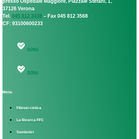
presso Ospedale Maggiore, Piazzale Stefani, 1,
37126 Verona
Tel.
045 812 3438
– Fax 045 812 3568
CF: 93100600233
DONA
DONA
Menu
Fibrosi cistica
La Ricerca FFC
Sostienici