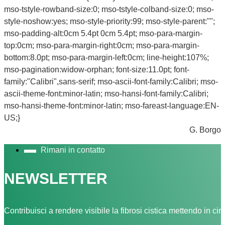
mso-tstyle-rowband-size:0; mso-tstyle-colband-size:0; mso-
style-noshow:yes; mso-style-priority:99; mso-style-parent:"";
mso-padding-alt:0cm 5.4pt 0cm 5.4pt; mso-para-margin-
top:0cm; mso-para-margin-right:0cm; mso-para-margin-
bottom:8.0pt; mso-para-margin-left:0cm; line-height:107%;
mso-pagination:widow-orphan; font-size:11.0pt; font-
family:"Calibri",sans-serif; mso-ascii-font-family:Calibri; mso-
ascii-theme-font:minor-latin; mso-hansi-font-family:Calibri;
mso-hansi-theme-font:minor-latin; mso-fareast-language:EN-
US;}
G. Borgo
Rimani in contatto
NEWSLETTER
Contribuisci a rendere visibile la fibrosi cistica mettendo in cir