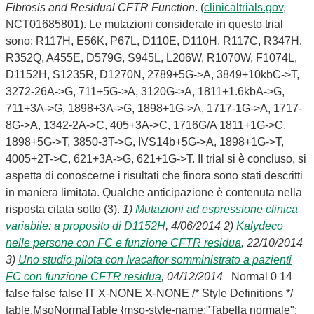
Fibrosis and Residual CFTR Function
. (
clinicaltrials.gov
,
NCT01685801). Le mutazioni considerate in questo trial
sono: R117H, E56K, P67L, D110E, D110H, R117C, R347H,
R352Q, A455E, D579G, S945L, L206W, R1070W, F1074L,
D1152H, S1235R, D1270N, 2789+5G->A, 3849+10kbC->T,
3272-26A->G, 711+5G->A, 3120G->A, 1811+1.6kbA->G,
711+3A->G, 1898+3A->G, 1898+1G->A, 1717-1G->A, 1717-
8G->A, 1342-2A->C, 405+3A->C, 1716G/A 1811+1G->C,
1898+5G->T, 3850-3T->G, IVS14b+5G->A, 1898+1G->T,
4005+2T->C, 621+3A->G, 621+1G->T. Il trial si è concluso, si
aspetta di conoscerne i risultati che finora sono stati descritti
in maniera limitata. Qualche anticipazione è contenuta nella
risposta citata sotto (3).
1)
Mutazioni ad espressione clinica
variabile: a proposito di D1152H
, 4/06/2014 2)
Kalydeco
nelle persone con FC e funzione CFTR residua
, 22/10/2014
3)
Uno studio pilota con Ivacaftor somministrato a pazienti
FC con funzione CFTR residua
, 04/12/2014
Normal 0 14
false false false IT X-NONE X-NONE
/* Style Definitions */
table.MsoNormalTable {mso-style-name:"Tabella normale";