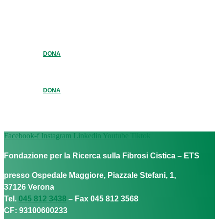
DONA
DONA
Facebook-f
Instagram
Linkedin
Youtube
Tiktok
Fondazione per la Ricerca sulla Fibrosi Cistica – ETS
presso Ospedale Maggiore, Piazzale Stefani, 1,
37126 Verona
Tel.
045 812 3438
– Fax 045 812 3568
CF: 93100600233