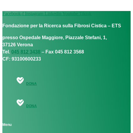
Facebook-f
Instagram
Linkedin
Youtube
Tiktok
Fondazione per la Ricerca sulla Fibrosi Cistica – ETS
presso Ospedale Maggiore, Piazzale Stefani, 1,
37126 Verona
Tel.
045 812 3438
– Fax 045 812 3568
CF: 93100600233
DONA
DONA
Menu