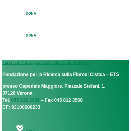
DONA
DONA
Facebook-f
Instagram
Linkedin
Youtube
Tiktok
Fondazione per la Ricerca sulla Fibrosi Cistica – ETS
presso Ospedale Maggiore, Piazzale Stefani, 1,
37126 Verona
Tel.
045 812 3438
– Fax 045 812 3568
CF: 93100600233