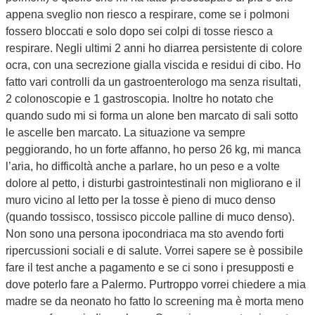
appena sveglio non riesco a respirare, come se i polmoni
fossero bloccati e solo dopo sei colpi di tosse riesco a
respirare. Negli ultimi 2 anni ho diarrea persistente di colore
ocra, con una secrezione gialla viscida e residui di cibo. Ho
fatto vari controlli da un gastroenterologo ma senza risultati,
2 colonoscopie e 1 gastroscopia. Inoltre ho notato che
quando sudo mi si forma un alone ben marcato di sali sotto
le ascelle ben marcato. La situazione va sempre
peggiorando, ho un forte affanno, ho perso 26 kg, mi manca
l’aria, ho difficoltà anche a parlare, ho un peso e a volte
dolore al petto, i disturbi gastrointestinali non migliorano e il
muro vicino al letto per la tosse è pieno di muco denso
(quando tossisco, tossisco piccole palline di muco denso).
Non sono una persona ipocondriaca ma sto avendo forti
ripercussioni sociali e di salute. Vorrei sapere se è possibile
fare il test anche a pagamento e se ci sono i presupposti e
dove poterlo fare a Palermo. Purtroppo vorrei chiedere a mia
madre se da neonato ho fatto lo screening ma è morta meno