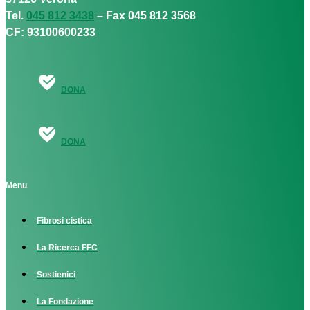
Tel.
045 812 3438
– Fax 045 812 3568
CF: 93100600233
DONA
DONA
Menu
Fibrosi cistica
La Ricerca FFC
Sostienici
La Fondazione