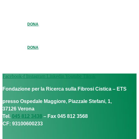
DONA
DONA
Facebook-f
Instagram
Linkedin
Youtube
Tiktok
Fondazione per la Ricerca sulla Fibrosi Cistica – ETS
presso Ospedale Maggiore, Piazzale Stefani, 1,
37126 Verona
Tel.
045 812 3438
– Fax 045 812 3568
CF: 93100600233