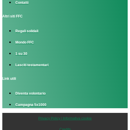
Contatti
Altri siti FFC
Regali solidali
Mondo FFC
1 su 30
Lasciti testamentari
Link utili
Diventa volontario
Campagna 5x1000
Privacy Policy | Informativa cookie
Credits