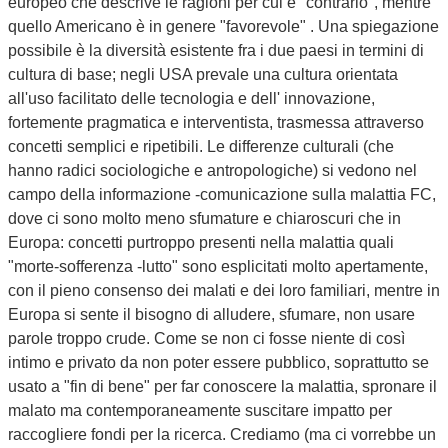
europeo che descrive le ragioni per cui è "contrario", mentre
quello Americano è in genere "favorevole" . Una spiegazione
possibile è la diversità esistente fra i due paesi in termini di
cultura di base; negli USA prevale una cultura orientata
all'uso facilitato delle tecnologia e dell' innovazione,
fortemente pragmatica e interventista, trasmessa attraverso
concetti semplici e ripetibili. Le differenze culturali (che
hanno radici sociologiche e antropologiche) si vedono nel
campo della informazione -comunicazione sulla malattia FC,
dove ci sono molto meno sfumature e chiaroscuri che in
Europa: concetti purtroppo presenti nella malattia quali
"morte-sofferenza -lutto" sono esplicitati molto apertamente,
con il pieno consenso dei malati e dei loro familiari, mentre in
Europa si sente il bisogno di alludere, sfumare, non usare
parole troppo crude. Come se non ci fosse niente di così
intimo e privato da non poter essere pubblico, soprattutto se
usato a "fin di bene" per far conoscere la malattia, spronare il
malato ma contemporaneamente suscitare impatto per
raccogliere fondi per la ricerca. Crediamo (ma ci vorrebbe un