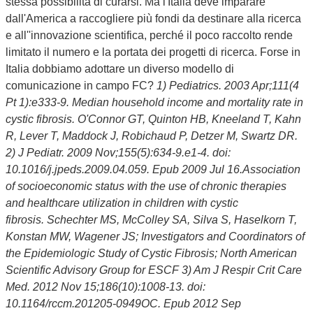
stessa possibilità di curarsi. Ma l'Italia deve imparare
dall'America a raccogliere più fondi da destinare alla ricerca
e all''innovazione scientifica, perché il poco raccolto rende
limitato il numero e la portata dei progetti di ricerca. Forse in
Italia dobbiamo adottare un diverso modello di
comunicazione in campo FC?
1) Pediatrics. 2003 Apr;111(4
Pt 1):e333-9. Median household income and mortality rate in
cystic fibrosis. O'Connor GT, Quinton HB, Kneeland T, Kahn
R, Lever T, Maddock J, Robichaud P, Detzer M, Swartz DR.
2) J Pediatr. 2009 Nov;155(5):634-9.e1-4. doi:
10.1016/j.jpeds.2009.04.059. Epub 2009 Jul 16.Association
of socioeconomic status with the use of chronic therapies
and healthcare utilization in children with cystic
fibrosis. Schechter MS, McColley SA, Silva S, Haselkorn T,
Konstan MW, Wagener JS; Investigators and Coordinators of
the Epidemiologic Study of Cystic Fibrosis; North American
Scientific Advisory Group for ESCF
3) Am J Respir Crit Care
Med. 2012 Nov 15;186(10):1008-13. doi:
10.1164/rccm.201205-0949OC. Epub 2012 Sep