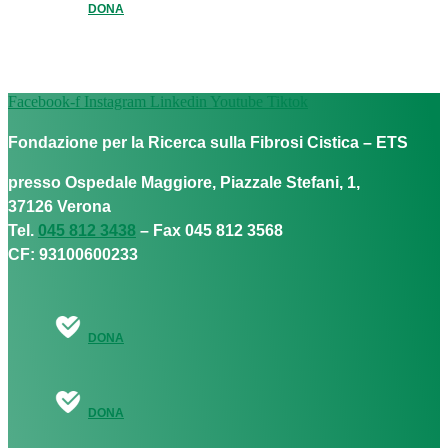
DONA
Facebook-f
Instagram
Linkedin
Youtube
Tiktok
Fondazione per la Ricerca sulla Fibrosi Cistica – ETS
presso Ospedale Maggiore, Piazzale Stefani, 1,
37126 Verona
Tel.
045 812 3438
– Fax 045 812 3568
CF: 93100600233
DONA
DONA