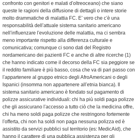
confronto con genitori e malati d'oltreoceano) che siano
queste le ragioni della diffusione di dettagli o intere storie
molto drammatiche di malattia FC. E' vero che c'è una
responsabilità dell'attuale sistema sanitario americano
nell'influenzare l'evoluzione delle malattia, ma ci sembra
meno importante rispetto alla differenza culturale e
comunicativa; comunque ci sono dati del Registro
nordamericano dei pazienti FC e anche di altre ricerche (1)
che hanno indicato come il decorso della FC sia peggiore se
il reddito familiare è più basso, cosa che va di pari passo con
l'appartenere al gruppo etnico degli AfroAmericani o degli
Ispanici (insomma non appartenere all'etnia bianca). Il
sistema sanitario americano è fondato sul pagamento di
polizze assicurative individuali: chi ha più soldi paga polizze
che gli assicurano l'accesso a tutto ciò che la medicina offre,
chi ha meno soldi paga polizze che restringono fortemente
l'offerta, chi non ha soldi non paga nessuna polizza ed è
assistito da servizi pubblici sul territorio (es: MedicAid), che
hanno il carattere di una pubblica assistenza per gli