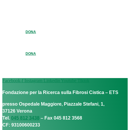
DONA
DONA
Facebook-f
Instagram
Linkedin
Youtube
Tiktok
Fondazione per la Ricerca sulla Fibrosi Cistica – ETS
presso Ospedale Maggiore, Piazzale Stefani, 1,
37126 Verona
Tel.
045 812 3438
– Fax 045 812 3568
CF: 93100600233