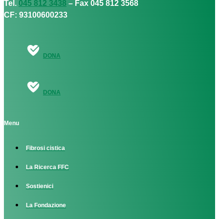
Tel.
045 812 3438
– Fax 045 812 3568
CF: 93100600233
DONA
DONA
Menu
Fibrosi cistica
La Ricerca FFC
Sostienici
La Fondazione