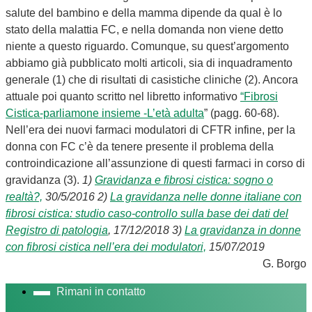
salute del bambino e della mamma dipende da qual è lo
stato della malattia FC, e nella domanda non viene detto
niente a questo riguardo. Comunque, su quest’argomento
abbiamo già pubblicato molti articoli, sia di inquadramento
generale (1) che di risultati di casistiche cliniche (2). Ancora
attuale poi quanto scritto nel libretto informativo
“Fibrosi
Cistica-parliamone insieme -L’età adulta
” (pagg. 60-68).
Nell’era dei nuovi farmaci modulatori di CFTR infine, per la
donna con FC c’è da tenere presente il problema della
controindicazione all’assunzione di questi farmaci in corso di
gravidanza (3).
1)
Gravidanza e fibrosi cistica: sogno o
realtà?,
30/5/2016
2)
La gravidanza nelle donne italiane con
fibrosi cistica: studio caso-controllo sulla base dei dati del
Registro di patologia
, 17/12/2018
3)
La gravidanza in donne
con fibrosi cistica nell’era dei modulatori,
15/07/2019
G. Borgo
Rimani in contatto