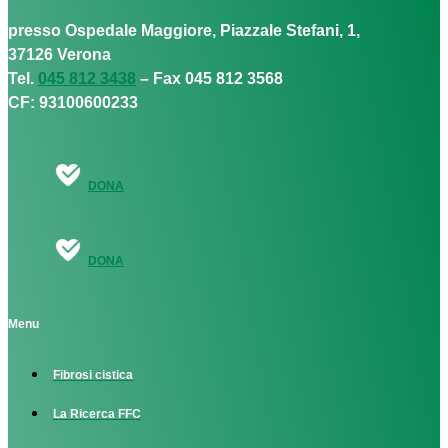
presso Ospedale Maggiore, Piazzale Stefani, 1,
37126 Verona
Tel.
045 812 3438
– Fax 045 812 3568
CF: 93100600233
DONA
DONA
Menu
Fibrosi cistica
La Ricerca FFC