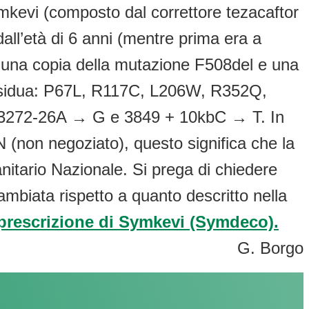
kevi (composto dal correttore tezacaftor
 dall’età di 6 anni (mentre prima era a
 una copia della mutazione F508del e una
residua: P67L, R117C, L206W, R352Q,
3272-26A → G e 3849 + 10kbC → T. In
N (non negoziato), questo significa che la
nitario Nazionale. Si prega di chiedere
ambiata rispetto a quanto descritto nella
 prescrizione di Symkevi (Symdeco).
G. Borgo