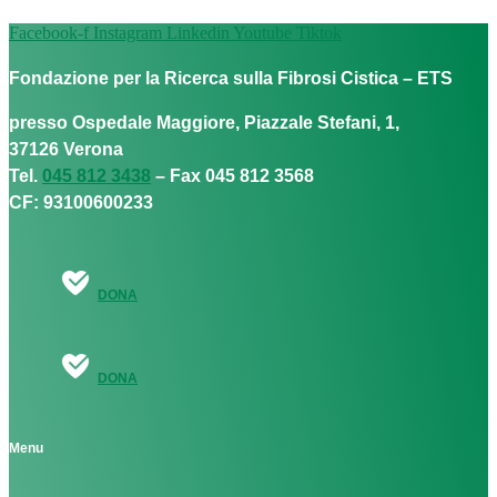
Facebook-f
Instagram
Linkedin
Youtube
Tiktok
Fondazione per la Ricerca sulla Fibrosi Cistica – ETS
presso Ospedale Maggiore, Piazzale Stefani, 1,
37126 Verona
Tel.
045 812 3438
– Fax 045 812 3568
CF: 93100600233
DONA
DONA
Menu