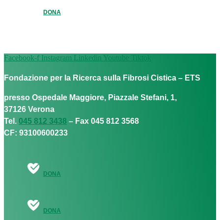
DONA
Facebook-f
Instagram
Linkedin
Youtube
Tiktok
Fondazione per la Ricerca sulla Fibrosi Cistica – ETS
presso Ospedale Maggiore, Piazzale Stefani, 1,
37126 Verona
Tel.
045 812 3438
– Fax 045 812 3568
CF: 93100600233
DONA
DONA