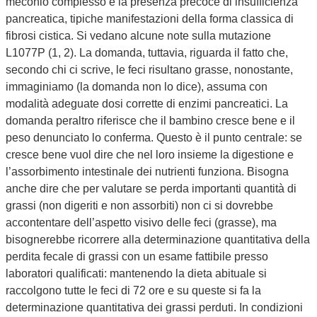
meconio complesso e la presenza precoce di insufficienza
pancreatica, tipiche manifestazioni della forma classica di
fibrosi cistica. Si vedano alcune note sulla mutazione
L1077P (1, 2). La domanda, tuttavia, riguarda il fatto che,
secondo chi ci scrive, le feci risultano grasse, nonostante,
immaginiamo (la domanda non lo dice), assuma con
modalità adeguate dosi corrette di enzimi pancreatici. La
domanda peraltro riferisce che il bambino cresce bene e il
peso denunciato lo conferma. Questo è il punto centrale: se
cresce bene vuol dire che nel loro insieme la digestione e
l’assorbimento intestinale dei nutrienti funziona. Bisogna
anche dire che per valutare se perda importanti quantità di
grassi (non digeriti e non assorbiti) non ci si dovrebbe
accontentare dell’aspetto visivo delle feci (grasse), ma
bisognerebbe ricorrere alla determinazione quantitativa della
perdita fecale di grassi con un esame fattibile presso
laboratori qualificati: mantenendo la dieta abituale si
raccolgono tutte le feci di 72 ore e su queste si fa la
determinazione quantitativa dei grassi perduti. In condizioni