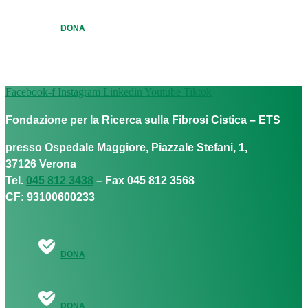
DONA
Facebook-f
Instagram
Linkedin
Youtube
Tiktok
Fondazione per la Ricerca sulla Fibrosi Cistica – ETS
presso Ospedale Maggiore, Piazzale Stefani, 1,
37126 Verona
Tel.
045 812 3438
– Fax 045 812 3568
CF: 93100600233
DONA
DONA