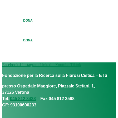
DONA
DONA
Facebook-f
Instagram
Linkedin
Youtube
Tiktok
Fondazione per la Ricerca sulla Fibrosi Cistica – ETS
presso Ospedale Maggiore, Piazzale Stefani, 1,
37126 Verona
Tel.
045 812 3438
– Fax 045 812 3568
CF: 93100600233