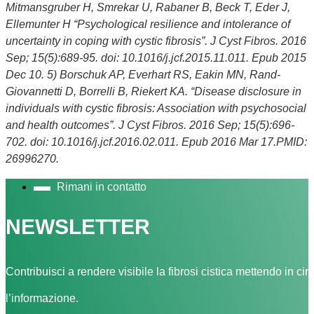
Mitmansgruber H, Smrekar U, Rabaner B, Beck T, Eder J,
Ellemunter H “Psychological resilience and intolerance of
uncertainty in coping with cystic fibrosis”. J Cyst Fibros. 2016
Sep; 15(5):689-95. doi: 10.1016/j.jcf.2015.11.011. Epub 2015
Dec 10.
5) Borschuk AP, Everhart RS, Eakin MN, Rand-
Giovannetti D, Borrelli B, Riekert KA. “Disease disclosure in
individuals with cystic fibrosis: Association with psychosocial
and health outcomes”. J Cyst Fibros. 2016 Sep; 15(5):696-
702. doi: 10.1016/j.jcf.2016.02.011. Epub 2016 Mar 17.PMID:
26996270.
Rimani in contatto
NEWSLETTER
Contribuisci a rendere visibile la fibrosi cistica mettendo in cir
l’informazione.