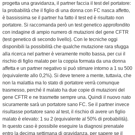
progetta una gravidanza, il partner faccia il test del portatore:
la probabilità che il figlio di una donna con FC nasca affetto,
è bassissima se il partner ha fatto il test ed è risultato non
portatore. Si raccomanda però un test genetico approfondito
con indagine di ampio numero di mutazioni del gene CFTR
(test genetico di secondo livello). Con le tecniche oggi
disponibili la possibilità che qualche mutazione rara sfugga
alla ricerca nel partner è veramente molto bassa, per cui il
rischio di figlio malato per la coppia formata da una donna
affetta e un partner negativo si può stimare intorno a 1 su 500
(equivalente allo 0,2%). Si deve tenere a mente, tuttavia, che
non la malattia ma lo stato di portatore verrà comunque
trasmesso, perché il malato ha due copie di mutazioni del
gene CFTR e ne trasmette sempre una. Quindi il nuovo nato
sicuramente sarà un portatore sano FC. Se il partner invece
risultasse portatore sano al test, il rischio di avere un figlio
malato è elevato: 1 su 2 (equivalente al 50% di probabilità).
In questo caso è possibile eseguire la diagnosi prenatale
entro la decima settimana di gravidanza, per sapere se il