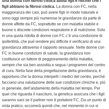
una donna con fibrosi cistica abbia figli e rischio che i
figli abbiano la fibrosi cistica.
La donna con FC, nella
maggioranza dei casi, può avere figli in modo naturale e
sono oggi sempre più numerose le gravidanze da parte di
donne affette da FC, soprattutto se con malattia stabile e
buone o discrete condizioni respiratorie e di nutrizione. Solo
in una quota ridotta di donne con FC c’è una condizione di
ipofertilità, che può rendere più difficile il verificarsi di una
gravidanza attraverso il rapporto sessuale. Nelle donne con
FC in buone condizioni di salute, la gravidanza non
costituisce un fattore di peggioramento della malattia,
sempre che sia ben assistita e segua i programmi del centro
di cura. Nella fase della progettazione della gravidanza, è
opportuno che la donna interpelli i medici del centro, perché
facciano una valutazione delle sue condizioni cliniche e, più
in generale, dell’andamento della malattia nel tempo. Per
quel che riguarda il nascituro, la genetica assicura che i figli
saranno sani se il partner non è portatore FC. Da un punto di
vista pratico, occorrerà quindi che, nel momento in cui si