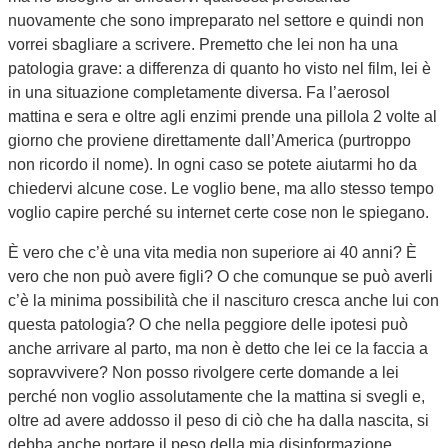
nuovamente che sono impreparato nel settore e quindi non
vorrei sbagliare a scrivere. Premetto che lei non ha una
patologia grave: a differenza di quanto ho visto nel film, lei è
in una situazione completamente diversa. Fa l’aerosol
mattina e sera e oltre agli enzimi prende una pillola 2 volte al
giorno che proviene direttamente dall’America (purtroppo
non ricordo il nome). In ogni caso se potete aiutarmi ho da
chiedervi alcune cose. Le voglio bene, ma allo stesso tempo
voglio capire perché su internet certe cose non le spiegano.
È vero che c’è una vita media non superiore ai 40 anni? È
vero che non può avere figli? O che comunque se può averli
c’è la minima possibilità che il nascituro cresca anche lui con
questa patologia? O che nella peggiore delle ipotesi può
anche arrivare al parto, ma non è detto che lei ce la faccia a
sopravvivere? Non posso rivolgere certe domande a lei
perché non voglio assolutamente che la mattina si svegli e,
oltre ad avere addosso il peso di ciò che ha dalla nascita, si
debba anche portare il peso della mia disinformazione.