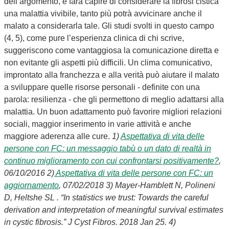
dell’argomento, e farà capire di considerare la fibrosi cistica
una malattia vivibile, tanto più potrà avvicinare anche il
malato a considerarla tale. Gli studi svolti in questo campo
(4, 5), come pure l’esperienza clinica di chi scrive,
suggeriscono come vantaggiosa la comunicazione diretta e
non evitante gli aspetti più difficili. Un clima comunicativo,
improntato alla franchezza e alla verità può aiutare il malato
a sviluppare quelle risorse personali - definite con una
parola: resilienza - che gli permettono di meglio adattarsi alla
malattia. Un buon adattamento può favorire migliori relazioni
sociali, maggior inserimento in varie attività e anche
maggiore aderenza alle cure.
1)
Aspettativa di vita delle
persone con FC: un messaggio tabù o un dato di realtà in
continuo miglioramento con cui confrontarsi positivamente?
,
06/10/2016
2)
Aspettativa di vita delle persone con FC: un
aggiornamento
, 07/02/2018
3) Mayer-Hamblett N, Polineni
D, Heltshe SL . “In statistics we trust: Towards the careful
derivation and interpretation of meaningful survival estimates
in cystic fibrosis.” J Cyst Fibros. 2018 Jan 25.
4)