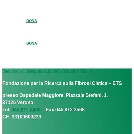
DONA
DONA
Facebook-f
Instagram
Linkedin
Youtube
Tiktok
Fondazione per la Ricerca sulla Fibrosi Cistica – ETS
presso Ospedale Maggiore, Piazzale Stefani, 1,
37126 Verona
Tel.
045 812 3438
– Fax 045 812 3568
CF: 93100600233