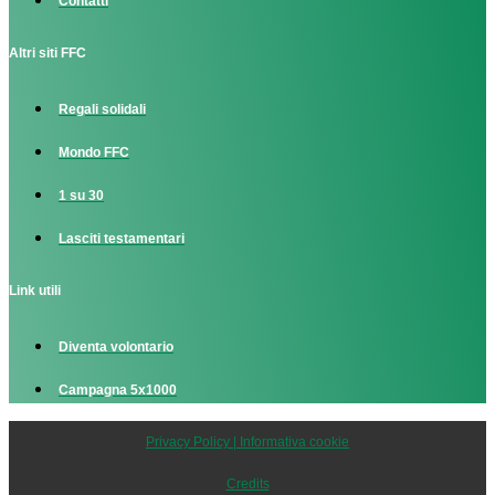
Contatti
Altri siti FFC
Regali solidali
Mondo FFC
1 su 30
Lasciti testamentari
Link utili
Diventa volontario
Campagna 5x1000
Privacy Policy | Informativa cookie
Credits