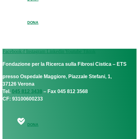
DONA
Facebook-f
Instagram
Linkedin
Youtube
Tiktok
Fondazione per la Ricerca sulla Fibrosi Cistica – ETS
presso Ospedale Maggiore, Piazzale Stefani, 1,
37126 Verona
Tel.
045 812 3438
– Fax 045 812 3568
CF: 93100600233
DONA