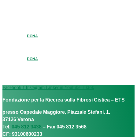
DONA
DONA
Facebook-f
Instagram
Linkedin
Youtube
Tiktok
Fondazione per la Ricerca sulla Fibrosi Cistica – ETS
presso Ospedale Maggiore, Piazzale Stefani, 1,
37126 Verona
Tel.
045 812 3438
– Fax 045 812 3568
CF: 93100600233