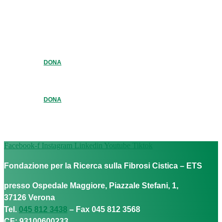
DONA
DONA
Facebook-f
Instagram
Linkedin
Youtube
Tiktok
Fondazione per la Ricerca sulla Fibrosi Cistica – ETS
presso Ospedale Maggiore, Piazzale Stefani, 1,
37126 Verona
Tel.
045 812 3438
– Fax 045 812 3568
CF: 93100600233