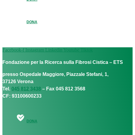
DONA
Facebook-f
Instagram
Linkedin
Youtube
Tiktok
Fondazione per la Ricerca sulla Fibrosi Cistica – ETS
presso Ospedale Maggiore, Piazzale Stefani, 1,
37126 Verona
Tel.
045 812 3438
– Fax 045 812 3568
CF: 93100600233
DONA