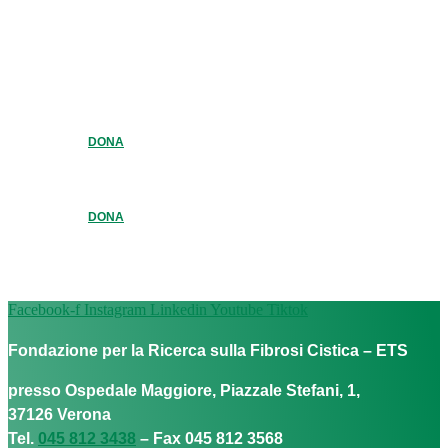
DONA
DONA
Facebook-f
Instagram
Linkedin
Youtube
Tiktok
Fondazione per la Ricerca sulla Fibrosi Cistica – ETS
presso Ospedale Maggiore, Piazzale Stefani, 1,
37126 Verona
Tel.
045 812 3438
– Fax 045 812 3568