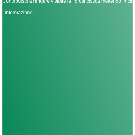
Contribuisci a rendere visibile la fibrosi cistica mettendo in cir
l’informazione.