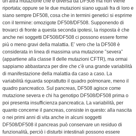
un'altra mutazione che è diversa da DF508 ma non viene
riportata; oppure se le due mutazioni siano uguali fra di loro e
siano sempre DF508, cosa che in termini genetici si esprime
con il termine: omozigote DF508/DF508. Supponendo di
trovarci di fronte a questa seconda ipotesi, la risposta è che
anche nei soggetti DF508/DF508 ci possono essere forme
più o meno gravi della malattia. E' vero che la DF508 è
considerata in linea di massima una mutazione "severa"
(appartiene alla classe II delle mutazioni CFTR), ma ormai
sappiamo abbastanza per dire che c'è una grande variabilità
di manifestazione della malattia da caso a caso. La
variabilità riguarda soprattutto il quadro polmonare, meno il
quadro pancreatico. Sul pancreas, DF508 agisce come
mutazione severa e chi ha genotipo DF508/DF508 prima o
poi presenta insufficienza pancreatica. La variabilità, per
quanto concerne il pancreas, consiste in questo: alla nascita
o nei primi anni di vita anche in alcuni soggetti
DF508/DF508 il pancreas può conservare un residuo di
funzionalità, perciò i disturbi intestinali possono essere