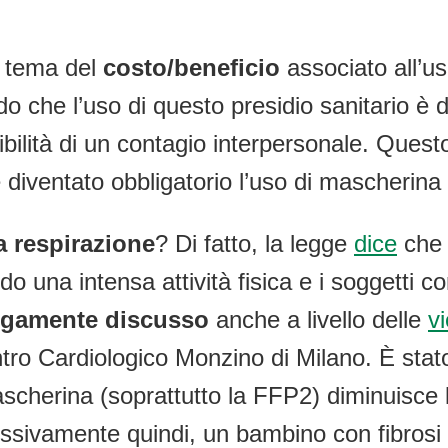
il tema del
costo/beneficio
associato all’u
ndo che l’uso di questo presidio sanitario è d
ibilità di un contagio interpersonale. Questo
è diventato obbligatorio l’uso di mascherina 
la respirazione
? Di fatto, la legge
dice
che 
do una intensa attività fisica e i soggetti co
rgamente discusso
anche a livello delle
v
ntro Cardiologico Monzino di Milano. È stato
ascherina (soprattutto la FFP2) diminuisce l
essivamente quindi, un bambino con fibrosi 